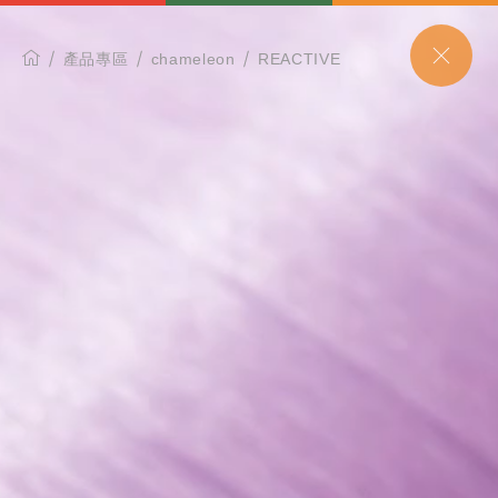
產品專區
chameleon
REACTIVE