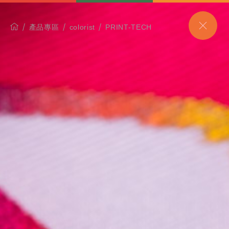
產品專區
colorist
PRINT-TECH