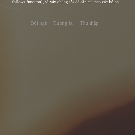
follows function), vì vậy chúng tôi đã căn cứ theo các bộ phận
bài tiết mồ hôi trên cơ thể người, lấy bản đồ cơ thể người làm
thiết kế dệt hoa văn trực tiệp lên vải một cách hoàn hảo nhất.
Đội ngũ
Tương lai
Thu thập
Chúng tôi luôn tâm niệm với chính sách bảo vệ môi trường
và phát triển bền vững, ngoài việc sáng tạo không ngừng để tạo
ra những sản phẩm ưu việt cho con người, chúng tôi lại càng
kiên quyết với phương châm thân thiện với môi trường, từ việc
sử dụng nguyên liệu xanh, đến quy trình sản xuất thân thiện với
môi trường, đến việc sử dụng nguyên liệu nhuộm, thuốc nhuộm,
các chất hoá học.