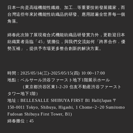
日本一向是高端機能性纖維、加工…等重要技術發展國家，而
台灣這些年來於機能性紡織品的研發、應用踏遍全世界每一個
角落。
綿春此次除了展現複合式機能紡織品研發實力外，更歡迎日本
紡織業者蒞臨「45」號攤位，與我們交流如何「跨界合作．優
勢互補」，提供予市場更多整合創新的解決方案。
時間：2025/05/14(三)-2025/05/15(四) 10:00~17:00
地點：ベルサール渋谷ファースト地下1階展示ホール
（東京都渋谷区東1-2-20 住友不動産渋谷ファースト
タワー地下1階）
地址：BELLESALLE SHIBUYA FIRST B1 Hall(Japan 〒
150-0011 Tokyo, Shibuya, Higashi, 1 Chome−2−20 Sumitomo
Fudosan Shibuya First Tower, B1)
綿春攤位：45