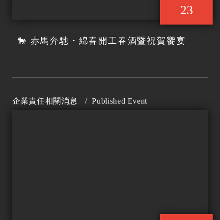
23
🐎 赤馬奔馳・綿春開工春酒暨祝賀饗宴
企業責任相關消息
/
Published Event