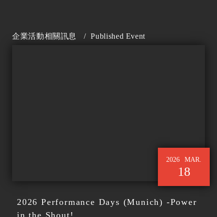
企業活動相關訊息
/
Published Event
2026
MAR.
18
2026 Performance Days (Munich) -Power
in the Shout!