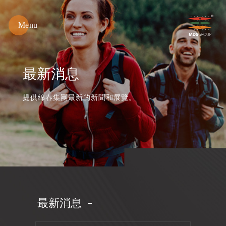
Menu
綿
春
紡
織
最新消息
提供綿春集團最新的新聞和展覽。
最新消息