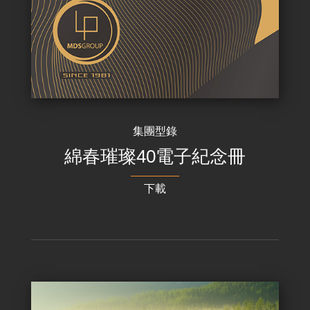
集團型錄
綿春璀璨40電子紀念冊
下載