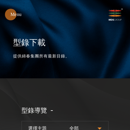
Menu
綿
春
紡
織
型錄下載
提供綿春集團所有最新目錄。
型錄導覽
選擇主題
全部