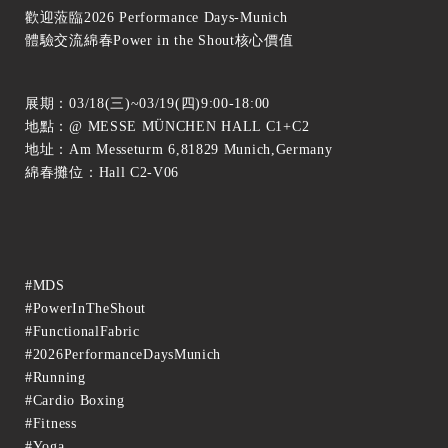
歡迎蒞臨2026 Performance Days-Munich
體驗交流綿春Power in the Shout核心價值
展期：03/18(三)~03/19(四)9:00-18:00
地點：@ MESSE MÜNCHEN HALL C1+C2
地址：Am Messeturm 6,81829 Munich,Germany
綿春攤位：Hall C2-V06
#MDS
#PowerInTheShout
#FunctionalFabric
#2026PerformanceDaysMunich
#Running
#Cardio Boxing
#Fitness
#Yoga