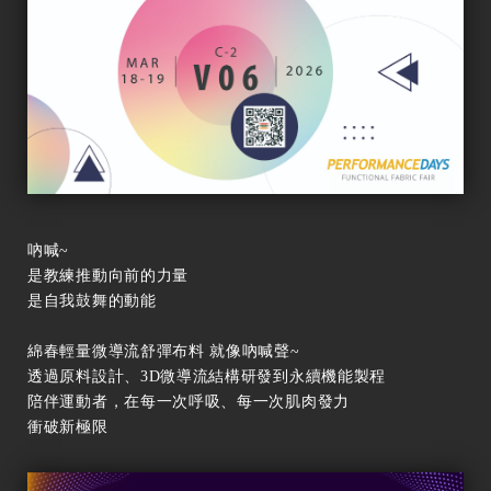
吶喊~
是教練推動向前的力量
是自我鼓舞的動能
綿春輕量微導流舒彈布料 就像吶喊聲~
透過原料設計、3D微導流結構研發到永續機能製程
陪伴運動者，在每一次呼吸、每一次肌肉發力
衝破新極限