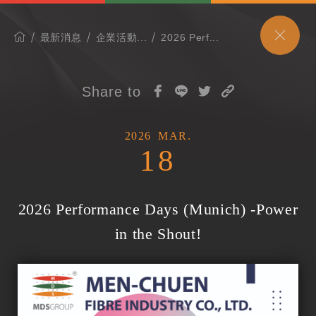
最新消息
企業活動...
2026 Perf...
Share to
2026
MAR.
18
2026 Performance Days (Munich) -Power
in the Shout!