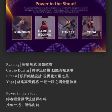
Running│輕量無感 透氣乾爽
Cardio Boxing│微導流結構 動能流暢展現
Fitness│肌群結構設計 視覺化力量之美
Yoga│舒柔高彈觸感 一動一靜之間舒暢伸展
Power in the Shout
綿春輕量微導流舒彈布料
推你一把，陪你向前