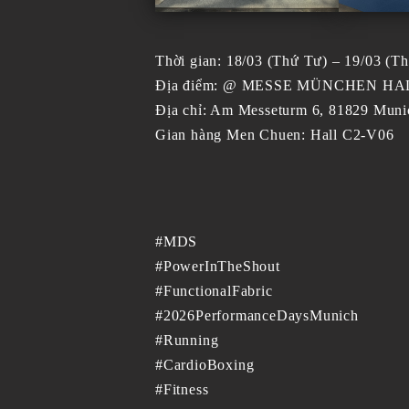
Thời gian: 18/03 (Thứ Tư) – 19/03 (T
Địa điểm: @ MESSE MÜNCHEN HAL
Địa chỉ: Am Messeturm 6, 81829 Mun
Gian hàng Men Chuen: Hall C2-V06
#MDS
#PowerInTheShout
#FunctionalFabric
#2026PerformanceDaysMunich
#Running
#CardioBoxing
#Fitness