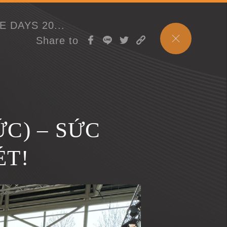
 DAYS 20...
Share to
C) – SỨC
ÉT!