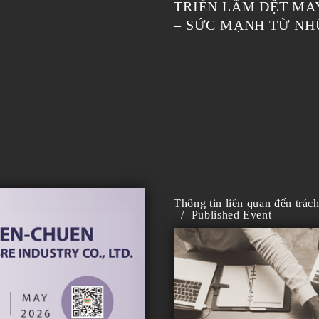
TRIỂN LÃM DỆT MAY
– SỨC MẠNH TỪ NH
Thông tin liên quan đến trác
/
Published Event