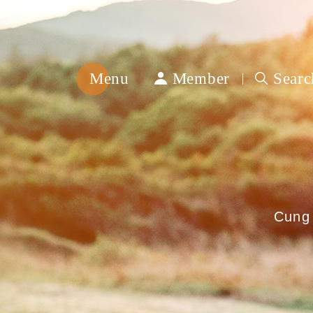
Menu
Member
Searc
綿
春
紡
織
Cung 