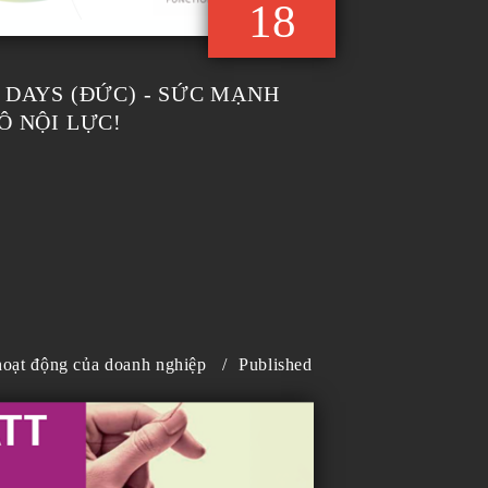
18
 DAYS (ĐỨC) - SỨC MẠNH
Ô NỘI LỰC!
 hoạt động của doanh nghiệp
/
Published