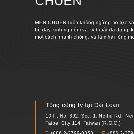
CHUEN
MEN CHUEN luôn không ngừng nỗ lực sáng 
bề dày kinh nghiệm và kỹ thuật đa dạng, k
một cách nhanh chóng, và làm hài lòng m
Tổng công ty tại Đài Loan
10 F., No. 392, Sec. 1, Neihu Rd., Nei
Taipei City 114, Taiwan (R.O.C.)
T
+886 2-2799-0858
F
+886 2-279