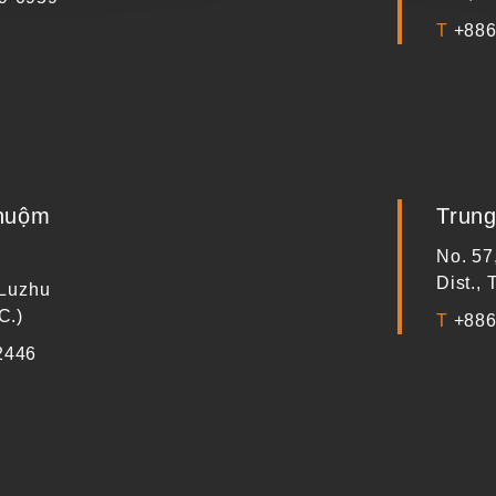
T
+886
nhuộm
Trung
No. 57
Dist.,
 Luzhu
C.)
T
+886
2446