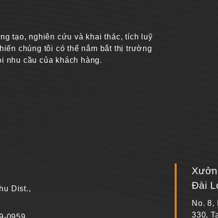
tạo, nghiên cứu và khai thác, tích luỹ
hiến chúng tôi có thể nắm bắt thị trường
ọi nhu cầu của khách hàng.
Xưởng
Đài L
hu Dist.,
No. 8,
330, T
9-0959