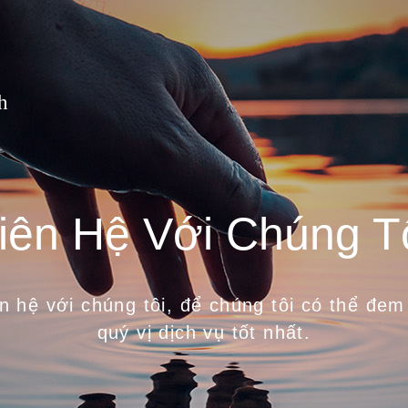
h
iên Hệ Với Chúng T
ên hệ với chúng tôi, để chúng tôi có thể đem 
quý vị dịch vụ tốt nhất.