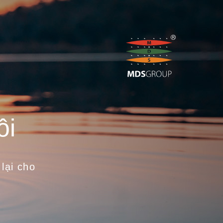
ôi
lại cho