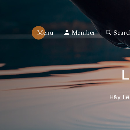
Menu
Member
Searc
綿
春
紡
織
L
Hãy li