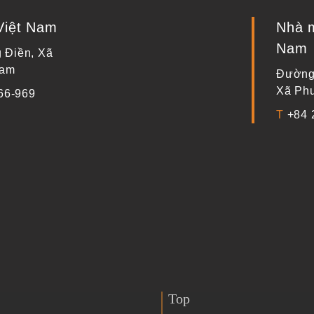
Việt Nam
Nhà m
Nam
 Điền, Xã
Nam
Đường 
Xã Phư
66-969
T
+84 
Top