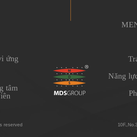
ME
i ứng
Tr
Năng lực
g tâm
Ph
viên
s reserved
10F.,No.3