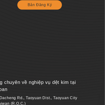
Bản Đăng Ký
 chuyên về nghiệp vụ dệt kim tại
oan
 Dacheng Rd., Taoyuan Dist., Taoyuan City
aiwan (R.O.C.)